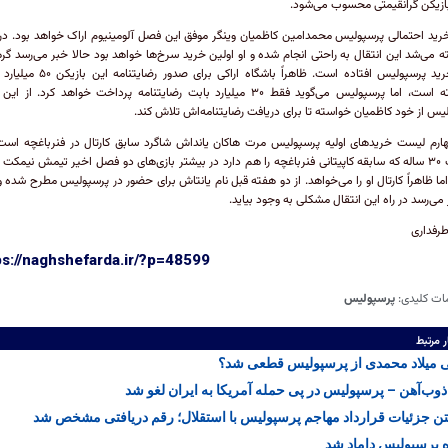
بازیکن گرانقیمتی محسوب می‌شود.
رید احتمالی پرسپولیس محمدامین کاظمیان وینگر موفق این فصل آلومینیوم اراک خواهد بود. در
ه می‌شد این انتقال به راحتی انجام شده و او اولین خرید سرخ‌ها خواهد بود حالا خبر می‌رسد گر
این خرید پرسپولیس افتاده است. ظاهراً باشگاه اراکی برای صد
خواسته است، اما پرسپولیس می‌گوید فقط ۳۰ میلیارد بابت رضایتنامه پرداخت خواهد کرد. ا
یس از خود کاظمیان خواسته تا برای دریافت رضایتنامه‌اش تلاش کند.
ارم لیست خرید‌های اولیه پرسپولیس مرت هاکان یانداش شاگرد سابق کارتال در فنرباغچه است
هافبک ۳۰ ساله که سابقه کاپیتانی فنرباغچه را هم دارد در بیشتر بازی‌های دو فصل اخیر تیمش نیمکت
اما ظاهراً کارتال او را می‌خواهد. از دو هفته قبل نام یانتاش برای حضور در پرسپولیس مطرح شده و
 می‌رسد در راه این انتقال مشکلی به وجود بیاید.
طرفداری
ps://naghshefarda.ir/?p=48599
ات کلیدی:
پرسپولیس
ر مرتبط
 میلاد محمدی از پرسپولیس قطعی شد؟
ذوب‌آهن – پرسپولیس در پی حمله آمریکا به ایران لغو شد
تن جزئیات قرارداد مهاجم پرسپولیس با استقلال؛ رقم دریافتی مشخص شد
 پرسپولیس داماد شد