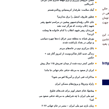
جشن عروسی پرزرق و برق مهلقا جابری مدل ایرانی
-آمریکایی
 حالی
آیتک سلامت: طرفدار کریستیانو رونالدو هستم
هی در
چطور ظروف استیل را برق بندازیم؟
ور رضایتنامه این بازیکن ۵۰ میلیارد تومان
ز این جهت
جای خالی رؤسای‌جمهور پیشین در مراسم تشییع رهبر
شهید | قاب وحدت که هرگز ثبت نشد
فرزندان رهبر شهید انقلاب با کدام خانواده ها وصلت
. این
کردند؟
یورش شبانه به منطقه سبز عراق | ده‌ها چهره سیاسی
 نشین
و دولتی در بغداد بازداشت شدند
 بعید
بانک مرکزی دوم در خانه‌های مردم
زندگی جدید الناز شاکردوست از امروز آغاز شد +
عکس
htt
عکس کمتر دیده شده از میدان تجریش ۱۱۵ سال پیش
ایران از صعود به مرحله حذفی جام جهانی جا ماند!
مذاکرات فنی ایران و آمریکا لغو می شود؟
زلزله ونزوئلا و پروژه‌های مسکن ایران
پیشنهاد شام جنیفر لوپز برای شب‌های شلوغ
تیم ملی ایران با چه شرایطی به مرحله حذفی صعود می
کند؟
زمان بازی تیم ملی ایران – مصر در جام جهانی ۲۰۲۶