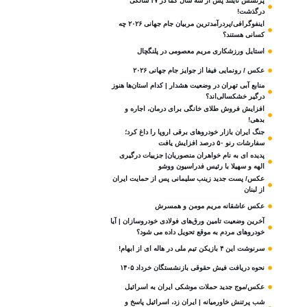
پرنسس تایلند پس از سه سال کما در ۴۷ سالگی
درگذشت!
اینفوگرافی/پردرآمدترین مربیان جام جهانی ۲۰۲۶ چه
کسانی هستند؟
استایل ورزشکاری مریم معصومی در پلنگچال
عکس / رونمایی فیفا از جوایز جام جهانی ۲۰۲۶
منابع آبی تهران در وضعیت هشدار | کدام استان‌ها هنوز
درگیر خشکسالی‌اند؟
افزایش فروش طلای خانگی برای درمان، اجاره و
بدهی!
جنگ ایران بازار خودروهای برقی اروپا را داغ کرد؛
سفارشات رنو ۵۰ درصد افزایش یافت
پدیده ای به نام خواهران منصوریان| جزییات درگیری
الهه و سهیلا با رئیس فدراسیون ووشو
عکس/ پست جدید زینب سلیمانی پس از حمایت ایران
از لبنان
عکس عاشقانه مریم مومن و همسرش
آخرین وضعیت تامین ورق‌های فولادی خودروسازان | آیا
خودروهای مردم به موقع تحویل داده می شود؟
سرنوشت این ۴ بازیکن تیم ملی در هاله ای از ابهام!
نحوه دریافت فیش حقوقی بازنشستگان خرداد ۱۴۰۵
عکس/موج جدید حملات موشکی ایران به اسرائیل
شب پرتنش خاورمیانه | ایران زد، اسرائیل پاسخ و