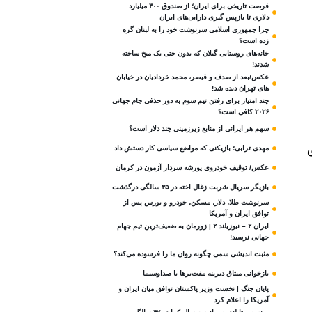
فرصت تاریخی برای ایران؛ از صندوق ۳۰۰ میلیارد
دلاری تا بازپس گیری دارایی‌های ایران
چرا جمهوری اسلامی سرنوشت خود را به لبنان گره
زده است؟
خانه‌های روستایی گیلان که بدون حتی یک میخ ساخته
شدند!
عکس/بعد از صدف و قیصر، محمد خردادیان در خیابان
های تهران دیده شد!
چند امتیاز برای رفتن تیم سوم به دور حذفی جام جهانی
۲۰۲۶ کافی است؟
سهم هر ایرانی از منابع زیرزمینی چند دلار است؟
مهدی ترابی؛ بازیکنی که مواضع سیاسی‌ کار دستش داد
عکس/ توقیف خودروی پورشه سردار آزمون در کرمان
بازیگر سریال شربت زغال‌ اخته در ۳۵ سالگی درگذشت
سرنوشت طلا، دلار، مسکن، خودرو و بورس پس از
توافق ایران و آمریکا
ایران ۲ – نیوزیلند ۲ | زورمان به ضعیف‌ترین تیم جهام
جهانی نرسید!
مثبت‌ اندیشی سمی چگونه روان ما را فرسوده می‌کند؟
بازخوانی میثاق دیرینه مفت‌برها با صداوسیما
پایان جنگ | نخست وزیر پاکستان توافق میان ایران و
آمریکا را اعلام کرد