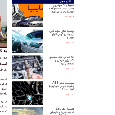
اخبار مهم
سایپا با ۹ خودروی
جدید سبد محصولات
خود را به‌روز می‌کند
۳ مرداد ۱۴۰۵
توصیه های مهم قبل
از روشن کردن کولر
خودرو
۳۱ تیر ۱۴۰۵
به گ
دو ه
چه زمانی باید سنسور
اکسیژن خودرو را
استق
تعویض کرد؟
۳۱ تیر ۱۴۰۵
یانتا
درباره
سیستم ترمز ABS
چگونه جهان خودرو را
است که
نجات داد؟
نگه نخ
۳۱ تیر ۱۴۰۵
درباره
بازیکن
هشدار یک وکیل
تمام خ
درباره خرید و فروش