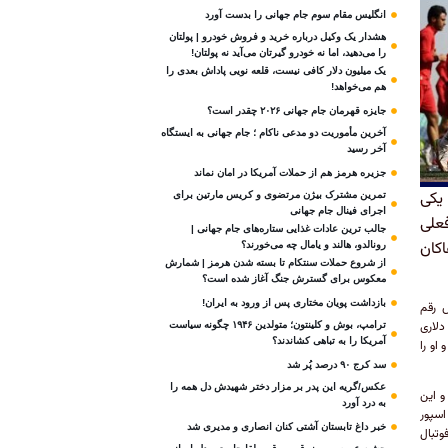
انگلیس مقام سوم جام‌ جهانی را بدست آورد
هشدار یک وکیل درباره خرید و فروش خودرو | پولتان
را می‌دهید، اما نه خودرو گیرتان می‌آید نه پولتان!
یک میلیون دلار کافی نیست، قلعه‌ نویی پاداش بعدی را
هم می‌خواهد!
جایزه قهرمان جام جهانی ۲۰۲۶ چقدر است؟
آخرین مأموریت دو مدعی ناکام ؛ جام جهانی به ایستگاه
آخر رسید
جزیره هرمز هم از حملات آمریکا در امان نماند
یکی
تمرین مشترک بیژن مرتضوی و کریس مارتین برای
اجرای فینال جام جهانی
علی
جالب ترین عادات غذایی ستاره‌های جام جهانی |
کان
رونالدو، هالند و یامال چه می‌خورند؟
از شروع حملات سنتکام تا بسته شدن هرمز | شمارش
معکوس برای گسترش جنگ آغاز شده است؟
بازداشت پویان مختاری پس از ورود به ایران!
س رقم
اهراً رقم رضایتنامه این بازیکن هم کمتر از ۵۰۰ هزار دلاری
ترامپ، بوش و کلینتون؛ متولدین ۱۹۴۶ چگونه سیاست
آمریکا را به تباهی کشاندند؟
او را
سد کرج ۹۰ درصد پُر شد
عکس/گریه این پدر بر مزار دختر شهیدش دل همه را
و این
به درد آورد
اسپور
خبر داغ تابستان آشتی کنان انصاری و مدیری شد
وتبال