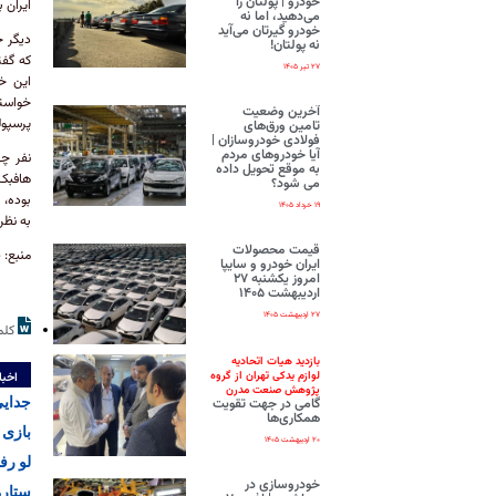
خودرو | پولتان را
ایران 
می‌دهید، اما نه
خودرو گیرتان می‌آید
دیگر خ
نه پولتان!
که گفت
۲۷ تیر ۱۴۰۵
آخرین وضعیت
پرسپول
تامین ورق‌های
فولادی خودروسازان |
آیا خودروهای مردم
نفر چه
به موقع تحویل داده
می شود؟
بوده، 
۱۹ خرداد ۱۴۰۵
به نظر
قیمت محصولات
منبع: 
ایران‌ خودرو و سایپا
امروز یکشنبه ۲۷
اردیبهشت ۱۴۰۵
۲۷ اردیبهشت ۱۴۰۵
کلم
بازدید هیات اتحادیه
لوازم یدکی تهران از گروه
اخبا
پژوهش صنعت مدرن
جدایی
گامی در جهت تقویت
همکاری‌ها
بازی 
۲۰ اردیبهشت ۱۴۰۵
لو رف
خودروسازی در
ستاره