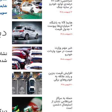
سراشیبی| افت ۷۰
درصدی تولید خودرو
شایعه
در سایه جنگ
سوپرا
۱۳ اردیبهشت ۱۴۰۵
هایما ۷X به باشگاه
۴ میلیاردی‌ها پیوست
دی
+ جدول قیمت
۵ اردیبهشت ۱۴۰۵
خبر مهم وزارت
صمت در مورد واردات
نشان
خودرو
شده‌
۲ اردیبهشت ۱۴۰۵
افزایش قیمت بنزین
و رشد علاقه به
خودروهای برقی
۳۰ فروردین ۱۴۰۵
حمله به مراکز
غیرنظامی نشان از
استیصال دشمن
است
دیدگ