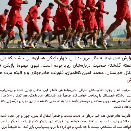
زارش
به نظر می‌رسد این چهار بازیکن همان‌هایی باشند که طی 
نقش فردا؛
فته گذشته صحبت درباره‌شان زیاد بوده است. تیوی بیفوما بازیکن ف
لال خوزستان، محمد امین کاظمیان، فلورنت هادرجونای و و البته مرت ها
ش.
 بیفوما که با وجود تکذیب‌های متوالی مدیربرنامه‌اش ظاهراً این انتقال نهایی شده و پرسپولی
درخواستی باشگاه خوزستانی را پرداخت خواهد کرد. ظ
 گفته می‌شد، چون استقلال خوزستان قصد دارد به هر نحوی که شده از این بازیکن درآمدزایی کند و 
واهد داشت.
 فلورنت هادرجونای هم خبر تازه‌ای در دست نیست و ظاهراً انتقال او بدون، چون و چرا انجام شده 
 جانشین ایوب العملود در دفاع راست خواهد بود. قرارداد این بازیکن کمتر از یک ماه دیگر با آلانیا 
واهد شد، اما مشخص نیست با چه رقمی توافق کرده تا برای پرسپولیس بازی کند، اما طبیعتاً برای ف