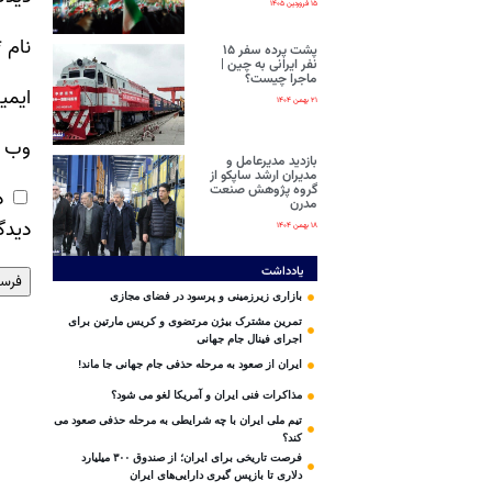
۱۵ فروردین ۱۴۰۵
نام
*
پشت پرده سفر ۱۵
نفر ایرانی‌ به چین |
ماجرا چیست؟
ایمی
۲۱ بهمن ۱۴۰۴
وب‌ 
بازدید مدیرعامل و
مدیران ارشد ساپکو از
گروه پژوهش صنعت
ذ
مدرن
دیدگ
۱۸ بهمن ۱۴۰۴
یادداشت
بازاری زیرزمینی و پرسود در فضای مجازی
تمرین مشترک بیژن مرتضوی و کریس مارتین برای
اجرای فینال جام جهانی
ایران از صعود به مرحله حذفی جام جهانی جا ماند!
مذاکرات فنی ایران و آمریکا لغو می شود؟
تیم ملی ایران با چه شرایطی به مرحله حذفی صعود می
کند؟
فرصت تاریخی برای ایران؛ از صندوق ۳۰۰ میلیارد
دلاری تا بازپس گیری دارایی‌های ایران