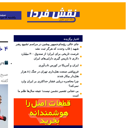
صفحه
یکشنبه ۱۸ مرداد ۱۴۰۵
اخبار برگزیده
جای خالی رؤسای‌جمهور پیشین در مراسم تشییع رهبر
۴ خرید اول پرسپولیس لو رفت
شهید | قاب وحدت که هرگز ثبت نشد
فرصت تاریخی برای ایران؛ از صندوق ۳۰۰ میلیارد
دلاری تا بازپس گیری دارایی‌های ایران
۹ اردیبهشت ۱۴۰۴
ایران و آمریکا در کورس تاب‌آوری
فروپاشی صنعت هتل‌داری تهران در جنگ | ۸ هزار
صبح ر
هتل‌دار بیکار شدند
گفته 
چرا محاصره دریایی فشار حداکثری بر ایران وارد
نمی‌کند؟
بی‌ حجابی تقصیر دشمن نیست؛ نتیجه سال‌ها ظلم ما
است