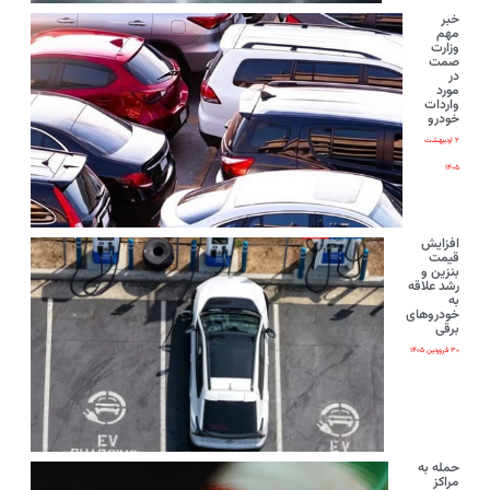
خبر
مهم
وزارت
صمت
در
مورد
واردات
خودرو
۲ اردیبهشت
۱۴۰۵
افزایش
قیمت
بنزین و
رشد علاقه
به
خودروهای
برقی
۳۰ فروردین ۱۴۰۵
حمله به
مراکز