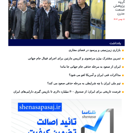
گروه
پژوهش
صنعت
مدرن
۱۸ بهمن ۱۴۰۴
یادداشت
بازاری زیرزمینی و پرسود در فضای مجازی
تمرین مشترک بیژن مرتضوی و کریس مارتین برای اجرای فینال جام جهانی
ایران از صعود به مرحله حذفی جام جهانی جا ماند!
مذاکرات فنی ایران و آمریکا لغو می شود؟
تیم ملی ایران با چه شرایطی به مرحله حذفی صعود می کند؟
فرصت تاریخی برای ایران؛ از صندوق ۳۰۰ میلیارد دلاری تا بازپس گیری دارایی‌های ایران