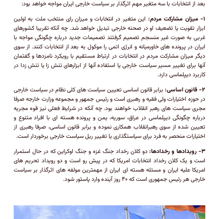
بعد از انتخابات با سه متغیر مهم اثرگذار بر سیاست خارجی ایران مواجه خواهد بود:
۱- میزان مشارکت مردم:
این متغیر در انتخابات و میزان رای منتخب ملت به اولین
ابزار تقویت یا تضعیف او در صحنه خارجی تبدیل خواهد شد. چه آنکه تقریبا کشورهای
غربی به صورت غیر منسجم تصمیم گرفتند تصمیمات جدید درباره چگونگی مواجه با
ایران در پرونده های خاورمیانه و انرژی اتمی را موکول به بعد از انتخابات کنند. از سوی
دیگر میزان مشارکت مردم در انتخابات در ارتباط مستقیم با رویکرد نامزدها و گفتمان
آنها برای تغییر مسیر سیاست خارجی یا استفاده آنها از ابزارهای تنش زا یا تنش زدا در
کاربرد دیپلماسی دارد.
۲- قانون اساسی:
برابر قانون اساسی تعیین سیاست های کلی نظام در سیاست خارجی
در حوزه اختیارات ولی فقیه و رهبری است و رئیس جمهور و مجموعه وزارت خارجه صرفا
مجری سیاست های رهبر انقلاب خواهند بود. چه آنکه در شرایط فعلی نیز قوه مجریه
درباره چگونگی دیپلماسی در عراق، سوریه، یمن و پرونده هسته ای با افراد متنوع و
تعیین شده از سوی رهبرانقلاب همکاری نموده و برابر قانون اساسی، صرفا رهبری از
اختیارات منحصر به فرد برای سیاستگذاری یا تغییر ریل سیاست خارجی برخوردار است.
۳- رویدادها و رخدادها:
دو کلان رخداد جنگ غزه و جنگ اوکراین که در حال استمرار
است و یک کلان رخداد انتخابات امریکا که در پیش رو است و دو رویداد تحریم های
امریکا علیه ایران و مسئله هسته ای ایران از مهمترین مولفه های اثرگذار بر سیاست
خارجی هر رئیس جمهوری است که ۴۰ روز آینده وارد پاستور شود.