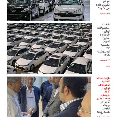
موقع
تحویل داده
می شود؟
۱۹ خرداد ۱۴۰۵
قیمت
محصولات
ایران‌
خودرو و
سایپا
امروز
یکشنبه
۲۷
اردیبهشت
۱۴۰۵
۲۷ اردیبهشت
۱۴۰۵
بازدید هیات
اتحادیه
لوازم یدکی
تهران از
گروه
پژوهش
صنعت مدرن
گامی در
جهت
تقویت
همکاری‌ها