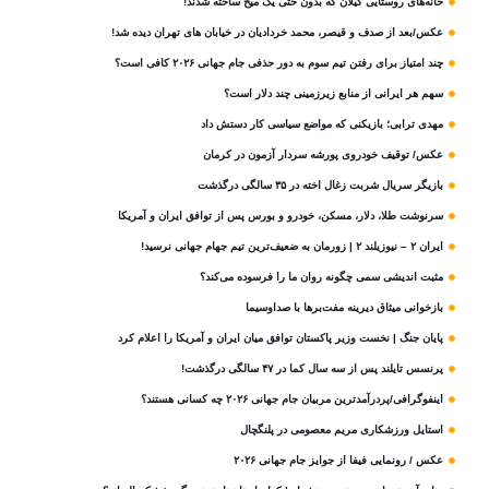
خانه‌های روستایی گیلان که بدون حتی یک میخ ساخته شدند!
عکس/بعد از صدف و قیصر، محمد خردادیان در خیابان های تهران دیده شد!
چند امتیاز برای رفتن تیم سوم به دور حذفی جام جهانی ۲۰۲۶ کافی است؟
سهم هر ایرانی از منابع زیرزمینی چند دلار است؟
مهدی ترابی؛ بازیکنی که مواضع سیاسی‌ کار دستش داد
عکس/ توقیف خودروی پورشه سردار آزمون در کرمان
بازیگر سریال شربت زغال‌ اخته در ۳۵ سالگی درگذشت
سرنوشت طلا، دلار، مسکن، خودرو و بورس پس از توافق ایران و آمریکا
ایران ۲ – نیوزیلند ۲ | زورمان به ضعیف‌ترین تیم جهام جهانی نرسید!
مثبت‌ اندیشی سمی چگونه روان ما را فرسوده می‌کند؟
بازخوانی میثاق دیرینه مفت‌برها با صداوسیما
پایان جنگ | نخست وزیر پاکستان توافق میان ایران و آمریکا را اعلام کرد
پرنسس تایلند پس از سه سال کما در ۴۷ سالگی درگذشت!
اینفوگرافی/پردرآمدترین مربیان جام جهانی ۲۰۲۶ چه کسانی هستند؟
استایل ورزشکاری مریم معصومی در پلنگچال
عکس / رونمایی فیفا از جوایز جام جهانی ۲۰۲۶