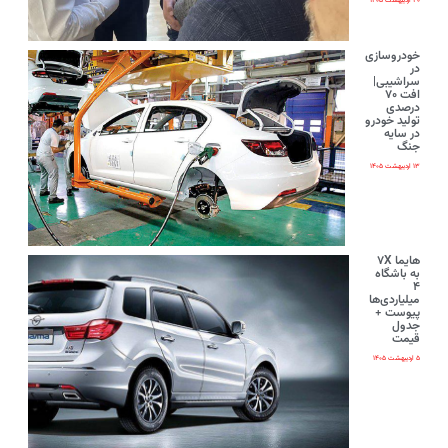
۲۰ اردیبهشت ۱۴۰۵
خودروسازی
در
سراشیبی|
افت ۷۰
درصدی
تولید خودرو
در سایه
جنگ
۱۳ اردیبهشت ۱۴۰۵
هایما ۷X
به باشگاه
۴
میلیاردی‌ها
پیوست +
جدول
قیمت
۵ اردیبهشت ۱۴۰۵