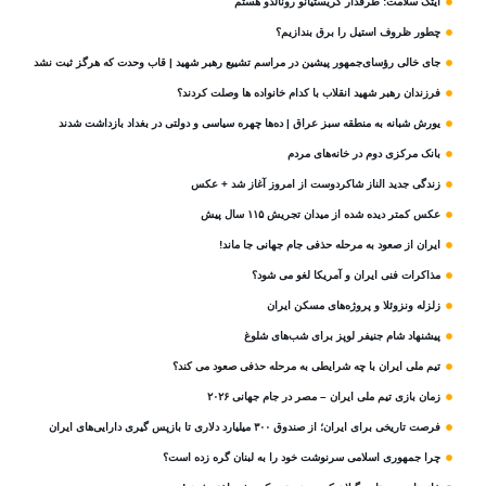
آیتک سلامت: طرفدار کریستیانو رونالدو هستم
چطور ظروف استیل را برق بندازیم؟
جای خالی رؤسای‌جمهور پیشین در مراسم تشییع رهبر شهید | قاب وحدت که هرگز ثبت نشد
فرزندان رهبر شهید انقلاب با کدام خانواده ها وصلت کردند؟
یورش شبانه به منطقه سبز عراق | ده‌ها چهره سیاسی و دولتی در بغداد بازداشت شدند
بانک مرکزی دوم در خانه‌های مردم
زندگی جدید الناز شاکردوست از امروز آغاز شد + عکس
عکس کمتر دیده شده از میدان تجریش ۱۱۵ سال پیش
ایران از صعود به مرحله حذفی جام جهانی جا ماند!
مذاکرات فنی ایران و آمریکا لغو می شود؟
زلزله ونزوئلا و پروژه‌های مسکن ایران
پیشنهاد شام جنیفر لوپز برای شب‌های شلوغ
تیم ملی ایران با چه شرایطی به مرحله حذفی صعود می کند؟
زمان بازی تیم ملی ایران – مصر در جام جهانی ۲۰۲۶
فرصت تاریخی برای ایران؛ از صندوق ۳۰۰ میلیارد دلاری تا بازپس گیری دارایی‌های ایران
چرا جمهوری اسلامی سرنوشت خود را به لبنان گره زده است؟