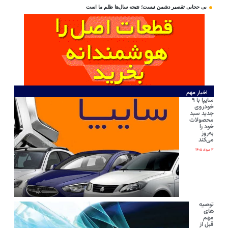
بی‌ حجابی تقصیر دشمن نیست؛ نتیجه سال‌ها ظلم ما است
اخبار مهم
سایپا با ۹
خودروی
جدید سبد
محصولات
خود را
به‌روز
می‌کند
۳ مرداد ۱۴۰۵
توصیه
های
مهم
قبل از