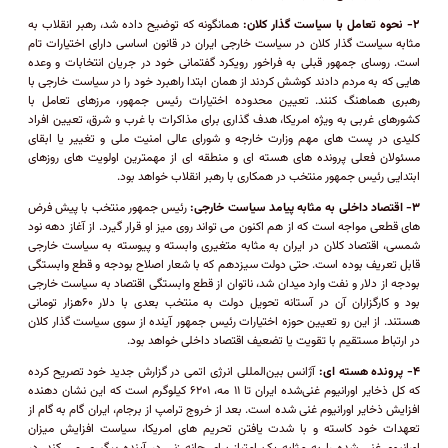
۲- نحوه تعامل با سیاست گذار کلان:
همانگونه که توضیح داده شد، رهبر انقلاب به
مثابه سیاست گذار کلان در سیاست خارجی ایران در قانون اساسی دارای اختیارات تام
است. روسای جمهور قبلی به فراخور رویکرد گفتمانی خود در جریان انتخابات و وعده
هایی که به مردم دادند کوشش کردند از همان ابتدا راهبرد خود را در سیاست خارجی با
رهبری هماهنگ کنند. تعیین محدوده اختیارات رئیس جمهور، مرزهای تعامل با
کشورهای غربی به ویژه امریکا، هدف گذاری برای مذاکرات با غرب و شرق، تعیین افراد
کلیدی در پست های مهم وزارت خارجه و شورای عالی امنیت ملی و تغییر یا ابقای
مسئولان فعلی پرونده های هسته ای و منطقه ای از مهمترین اولویت های روزهای
ابتدایی رئیس جمهور منتخب در همکاری با رهبر انقلاب خواهد بود.
۳- اقتصاد داخلی به مثابه پیامد سیاست خارجی:
رئیس جمهور منتخب با پیش فرض
های قطعی مواجه است که از هم اکنون می تواند روی میز او قرار گیرد. از آغاز دهه نود
شمسی، اقتصاد کلان در ایران به مثابه متغیری وابسته و پیوسته به سیاست خارجی
قابل تعریف بوده است. حتی دولت سیزدهم که با شعار اصلاح بودجه و قطع وابستگی
بودجه از دلار و نفت وارد میدان شد، ناتوان از قطع وابستگی اقتصاد به سیاست خارجی
بود و کارگزاران آن در آستانه تحویل دولت به منتخب بعدی با دلار ۶۰هزار تومانی
هستند. از این رو تعیین حوزه اختیارات رئیس جمهور آینده از سوی سیاست گذار کلان
در ارتباط مستقیم با تقویت یا تضعیف اقتصاد داخلی خواهد بود.
۴- پرونده هسته ای:
آژانس بین‌المللی انرژی اتمی در گزارش جدید خود تصریح کرده
که کل ذخایر اورانیوم غنی‌شده ایران تا ۱۱ مه، ۶۲۰۱ کیلوگرم است که این نشان دهنده
افزایش ذخایر اورانیوم غنی شده است. بعد از خروج ترامپ از برجام، ایران گام به گام از
تعهدات خود کاسته و با شدت یافتن تحریم های امریکا، سیاست افزایش میزان