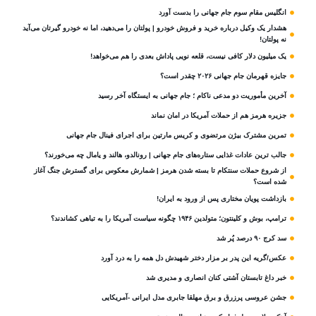
انگلیس مقام سوم جام‌ جهانی را بدست آورد
هشدار یک وکیل درباره خرید و فروش خودرو | پولتان را می‌دهید، اما نه خودرو گیرتان می‌آید
نه پولتان!
یک میلیون دلار کافی نیست، قلعه‌ نویی پاداش بعدی را هم می‌خواهد!
جایزه قهرمان جام جهانی ۲۰۲۶ چقدر است؟
آخرین مأموریت دو مدعی ناکام ؛ جام جهانی به ایستگاه آخر رسید
جزیره هرمز هم از حملات آمریکا در امان نماند
تمرین مشترک بیژن مرتضوی و کریس مارتین برای اجرای فینال جام جهانی
جالب ترین عادات غذایی ستاره‌های جام جهانی | رونالدو، هالند و یامال چه می‌خورند؟
از شروع حملات سنتکام تا بسته شدن هرمز | شمارش معکوس برای گسترش جنگ آغاز
شده است؟
بازداشت پویان مختاری پس از ورود به ایران!
ترامپ، بوش و کلینتون؛ متولدین ۱۹۴۶ چگونه سیاست آمریکا را به تباهی کشاندند؟
سد کرج ۹۰ درصد پُر شد
عکس/گریه این پدر بر مزار دختر شهیدش دل همه را به درد آورد
خبر داغ تابستان آشتی کنان انصاری و مدیری شد
جشن عروسی پرزرق و برق مهلقا جابری مدل ایرانی -آمریکایی