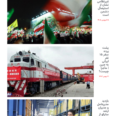
غیرنظامی
نشان از
استیصال
دشمن
است
۱۵ فروردین ۱۴۰۵
پشت
پرده
سفر ۱۵
نفر
ایرانی‌
به چین
| ماجرا
چیست؟
۲۱ بهمن ۱۴۰۴
بازدید
مدیرعامل
و مدیران
ارشد
ساپکو از