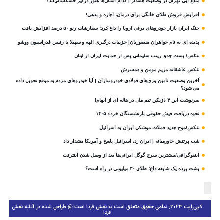
منابع آبی تهران در وضعیت هشدار | کدام استان‌ها هنوز درگیر خشکسالی‌اند؟
افزایش فروش طلای خانگی برای درمان، اجاره و بدهی!
جنگ ایران بازار خودروهای برقی اروپا را داغ کرد؛ سفارشات رنو ۵۰ درصد افزایش یافت
پدیده ای به نام خواهران منصوریان| جزییات درگیری الهه و سهیلا با رئیس فدراسیون ووشو
عکس/ پست جدید زینب سلیمانی پس از حمایت ایران از لبنان
عکس عاشقانه مریم مومن و همسرش
آخرین وضعیت تامین ورق‌های فولادی خودروسازان | آیا خودروهای مردم به موقع تحویل داده
می شود؟
سرنوشت این ۴ بازیکن تیم ملی در هاله ای از ابهام!
نحوه دریافت فیش حقوقی بازنشستگان خرداد ۱۴۰۵
عکس/موج جدید حملات موشکی ایران به اسرائیل
شب پرتنش خاورمیانه | ایران زد، اسرائیل پاسخ و آمریکا هشدار داد
اینفوگرافی/بیشترین سرچ گوگل ایرانی‌ها بعد از وصل شدن اینترنت
پشت پرده یک شایعه داغ؛ طلای ۳۰ میلیونی در راه است؟
کپی‌رایت ۲۰۲۳, تمامی حقوق متعلق است به نقش فردا است @ طراحی شده در آتلیه نقش
فردا