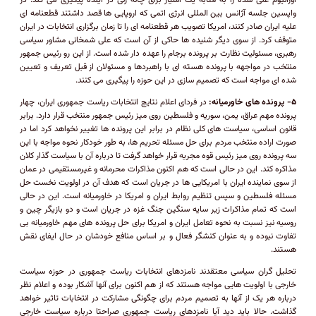
اورانیوم غنی شده را به مثابه یک امتیاز برای چانه زنی در آینده پیگیری می کند. در
واپسین جلسه آژانس بین المللی انرژی اتمی که اروپایی ها قصد داشتند قطعنامه ای
علیه ایران صادر کنند، امریکا تصویب هر قطعنامه ای را تا زمان برگزاری انتخابات در ایران
متوقف کرد. از سوی دیگر شنیده ها حاکی از آن است که علی شمخانی مشاور سیاسی
رهبری، مسئولیت نظارت بر پرونده برجام را عهده دار شده است. از این رو رئیس جمهور
منتخب در مواجهه با پرونده هسته ای با راهبردها و مسئولان از قبل تعریف و تعیین
شده ای مواجه است که تصمیم سازی در این حوزه را پیگیری می کنند.
۵- پرونده های خاورمیانه:
در فردای اعلام نتایج انتخابات ریاست جمهوری ایران، چهار
پرونده مهم عراق، یمن، سوریه و فلسطین روی میز رئیس جمهور منتخب قرار دارد. برابر
قانون اساسی، سیاست های کلی نظام در برابر این پرونده ها تغییر نخواهد کرد اما در
صورت اراده منتخب مردم برای حل مسئله تحریم ها، به طور خودکار نحوه مواجه با این
سه پرونده روی میز رئیس قوه مجریه قرار خواهد گرفت تا درباره آن با سیاست گذار کلان
مذاکره کند. این در حالی است که هم اکنون مذاکرات محرمانه و غیرمستقیمی در عمان
از سوی نماینده ایران با امریکایی ها در جریان است که هدف آن در اولویت نخست حل
مسئله فلسطین و سپس تنظیم روابط ایران و امریکا در خاورمیانه است. این در حالی
است که تمام مذاکرات زیر سایه سنگین جنگ غزه در جریان است و دو بازیگر چین و
روسیه نیز نسبت به نحوه تعامل ایران و امریکا برای حل پرونده های مهم خاورمیانه بی
تفاوت نبوده و به عنوان کنشگر فعال و بر اساس منافع خودشان در حال ایفای نقش
هستند.
تحلیل گران سیاسی معتقدند نامزدهای انتخابات ریاست جمهوری در حوزه سیاست
خارجی با اولویت هایی مواجه هستند که از هم اکنون برای آنها آشکار بوده و اعلام نظر
درباره هر یک از آنها به تصمیم مردم برای چگونگی مشارکت در انتخابات تاثیر خواهد
گذاشت. حالا باید دید آیا نامزدهای ریاست جمهوری صراحتا درباره سیاست خارجی