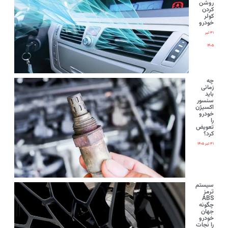
روشن
کردن
کولر
خودرو
۳۱ تیر
۱۴۰۵
چه
زمانی
باید
سنسور
اکسیژن
خودرو
را
تعویض
کرد؟
۳۱ تیر ۱۴۰۵
سیستم
ترمز
ABS
چگونه
جهان
خودرو
را نجات