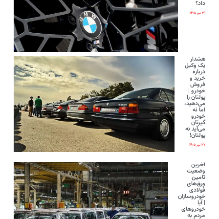
داد؟
۳۱ تیر ۱۴۰۵
هشدار
یک وکیل
درباره
خرید و
فروش
خودرو |
پولتان را
می‌دهید،
اما نه
خودرو
گیرتان
می‌آید نه
پولتان!
۲۷ تیر ۱۴۰۵
آخرین
وضعیت
تامین
ورق‌های
فولادی
خودروسازان
| آیا
خودروهای
مردم به