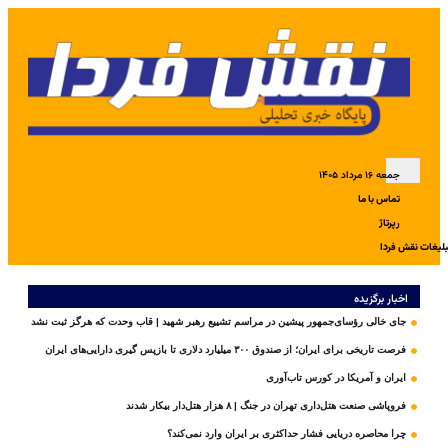
جمعه ۱۶ مرداد ۱۴۰۵
تماس با ما
رپرتاژ
بلیغات نقش فردا
اخبار برگزیده
جای خالی رؤسای‌جمهور پیشین در مراسم تشییع رهبر شهید | قاب وحدت که هرگز ثبت نشد
فرصت تاریخی برای ایران؛ از صندوق ۳۰۰ میلیارد دلاری تا بازپس گیری دارایی‌های ایران
ایران و آمریکا در کورس تاب‌آوری
فروپاشی صنعت هتل‌داری تهران در جنگ | ۸ هزار هتل‌دار بیکار شدند
چرا محاصره دریایی فشار حداکثری بر ایران وارد نمی‌کند؟